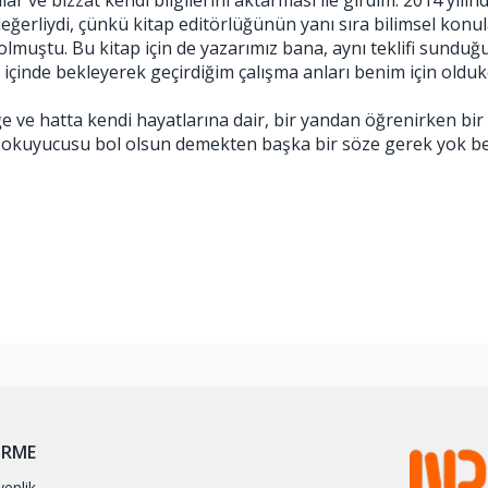
ar ve bizzat kendi bilgilerini aktarması ile girdim. 2014 yılında
eğerliydi, çünkü kitap editörlüğünün yanı sıra bilimsel konula
lmuştu. Bu kitap için de yazarımız bana, aynı teklifi sundu
inde bekleyerek geçirdiğim çalışma anları benim için oldukça
e ve hatta kendi hayatlarına dair, bir yandan öğrenirken bi
k, okuyucusu bol olsun demekten başka bir söze gerek yok 
IRME
venlik