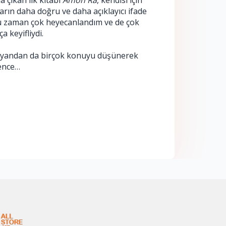
 çıkan ilk kitabı 
Amon Ra
, kendisi için 
rın daha doğru ve daha açıklayıcı ifade 
ğu zaman çok heyecanlandım ve de çok 
 keyifliydi. 
r yandan da birçok konuyu düşünerek 
bence…