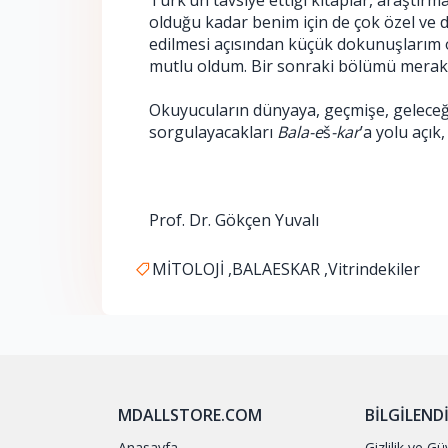
Türk’ün tavsiye ettiği kitaplar, araştırmal
olduğu kadar benim için de çok özel ve d
edilmesi açısından küçük dokunuşlarım o
mutlu oldum. Bir sonraki bölümü merak iç
Okuyucuların dünyaya, geçmişe, geleceğ
sorgulayacakları 
Bala-e
š
-kar
’a yolu açı
Prof. Dr. Gökçen Yuvalı
MİTOLOJİ ,
BALAESKAR ,
Vitrindekiler
MDALLSTORE.COM
BILGILEND
Anasayfa
Gizlilik ve Gü